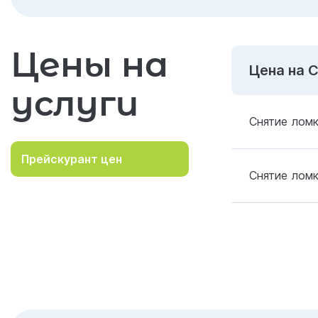
Цены на
Цена на 
услуги
Снятие ломк
Прейскурант цен
Снятие ломк