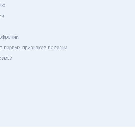
ию
ия
офрении
от первых признаков болезни
семьи