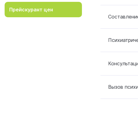
Прейскурант цен
Составление
Психиатрич
Консультаци
Вызов психи