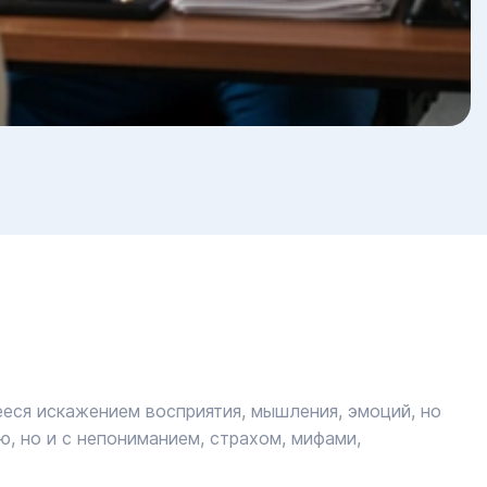
еся искажением восприятия, мышления, эмоций, но
, но и с непониманием, страхом, мифами,