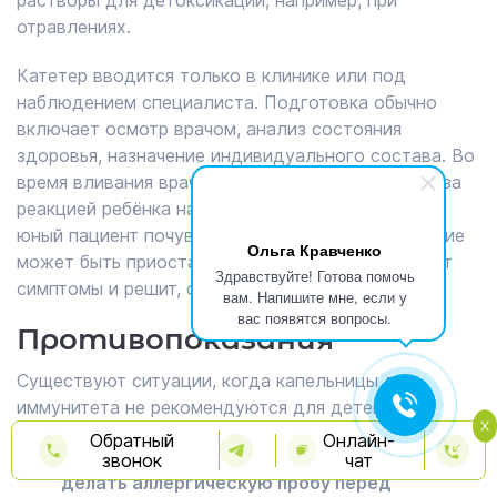
растворы для детоксикации, например, при
отравлениях.
Катетер вводится только в клинике или под
наблюдением специалиста. Подготовка обычно
включает осмотр врачом, анализ состояния
здоровья, назначение индивидуального состава. Во
время вливания врач или медсестра наблюдает за
реакцией ребёнка на введение препарата. Если
юный пациент почувствует недомогание, вливание
Ольга Кравченко
может быть приостановлено. Специалист снимет
Здравствуйте! Готова помочь
симптомы и решит, стоит ли продолжать.
вам. Напишите мне, если у
вас появятся вопросы.
Противопоказания
Существуют ситуации, когда капельницы для
иммунитета не рекомендуются для детей.
Обратный
Онлайн-
Аллергия на компоненты. Всегда нужно
звонок
чат
делать аллергическую пробу перед