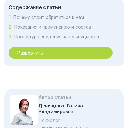
Cодержание статьи
Почему стоит обратиться к нам
Показания к применению и состав
Процедура введения капельницы для
иммунитета в Казани
Развернуть
Потенциальные побочные эффекты,
противопоказания
Дополнительные меры для улучшения
иммунитета
В чём конкретная польза капельницы для
иммунитета
Автор статьи
Профилактика заболеваний
Денищенко Галина
Владимировна
Можно ли делать капельницу для
иммунитета детям
Психолог