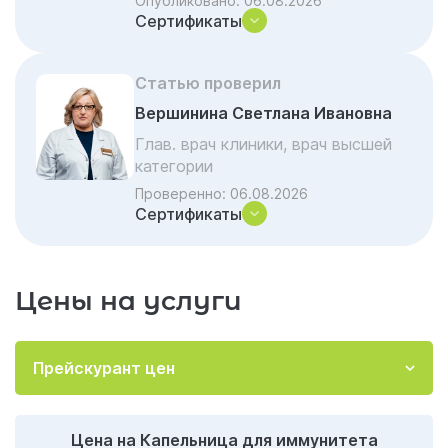
Опубликовано:
06.08.2026
Состав инфузий
Сертификаты
Противопоказания
Капельницы для иммунитета: мифы и
Статью проверил
реальность
Вершинина Светлана Ивановна
Заказать капельницу для иммунитета в
Глав. врач клиники, врач высшей
Казани
категории
Акции и скидки на лечение
Проверенно:
06.08.2026
Сертификаты
Частые вопросы и ответы
Цены на услуги
Прейскурант цен
Цена на Капельница для иммунитета