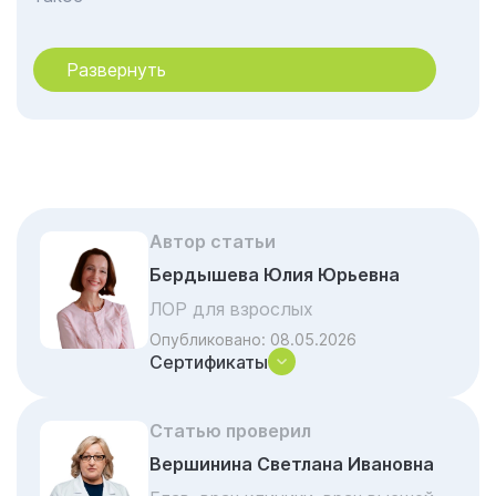
Отчего помогает Капельница Реамберина
Развернуть
О препарате
Противопоказания и побочные эффекты
Реамберина
Порядок оказания услуги по постановке
инфузии Реамберина в Казани
Отзывы об услуге «Капельница
Автор статьи
Реамберина»
Бердышева Юлия Юрьевна
Акции и скидки на лечение
ЛОР для взрослых
Частые вопросы и ответы
Опубликовано:
08.05.2026
Сертификаты
Статью проверил
Вершинина Светлана Ивановна