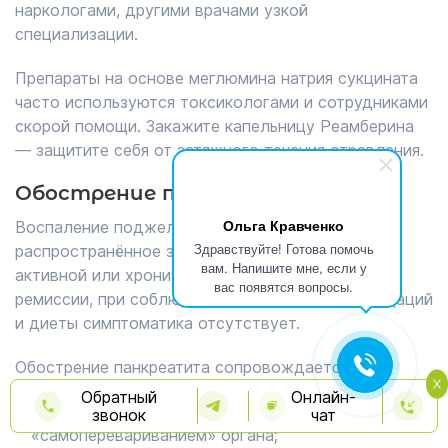
наркологами, другими врачами узкой
специализации.
Препараты на основе меглюмина натрия сукцината
часто используются токсикологами и сотрудниками
скорой помощи. Закажите капельницу Реамберина
— защитите себя от затяжного течения отравления.
Обострение панкреатита
Ольга Кравченко
Воспаление поджелудочной железы —
Здравствуйте! Готова помочь
распространённое заболевание, протекающее в
вам. Напишите мне, если у
активной или хронической форме. На стадии
вас появятся вопросы.
ремиссии, при соблюдении врачебных рекомендаций
и диеты симптоматика отсутствует.
Обострение панкреатита сопровождается:
Обратный
Онлайн-
активацией пищеварительных ферментов,
звонок
чат
«самоперевариванием» органа;