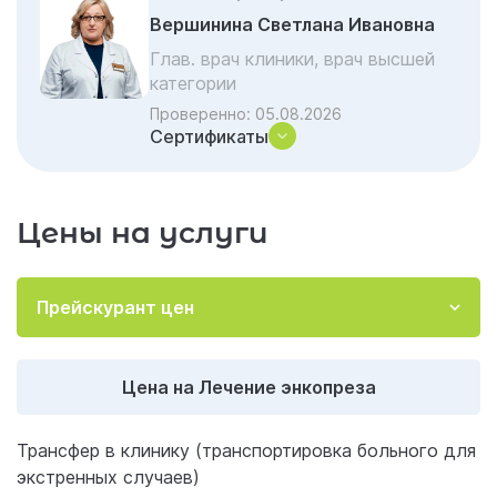
Лечение энкопреза у взрослых в Казани в
Вершинина Светлана Ивановна
клинике Гармония
Глав. врач клиники, врач высшей
Отзывы об услуге «Лечение энкопреза»
категории
Акции и скидки на лечение
Проверенно:
05.08.2026
Сертификаты
Частые вопросы и ответы
Цены на услуги
Прейскурант цен
Цена на Лечение энкопреза
Трансфер в клинику (транспортировка больного для
экстренных случаев)