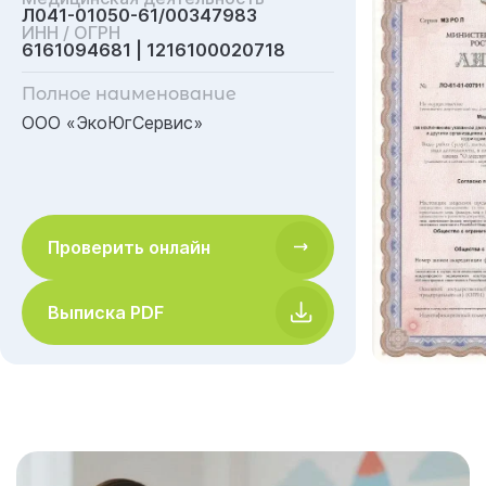
Л041-01050-61/00347983
ИНН / ОГРН
6161094681 | 1216100020718
Полное наименование
ООО «ЭкоЮгСервис»
Проверить онлайн
Выписка PDF