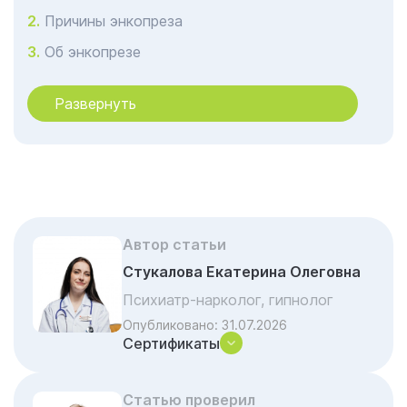
Причины энкопреза
Об энкопрезе
Диагностика в Казани в клинике Гармония
Развернуть
Лечение энкопреза в Казани в клинике
Гармония
Как это работает: механизм «растянутой
кишки»
Практические советы для родителей
(«Школа чистоты»)
Автор статьи
Фармакотерапия при энкопрезе: почему
Стукалова Екатерина Олеговна
контроль врача обязателен
Психиатр-нарколог, гипнолог
Безопасные стандарты «Гармонии»
Опубликовано:
31.07.2026
Сертификаты
Зачем нужен регулярный мониторинг
врача
Статью проверил