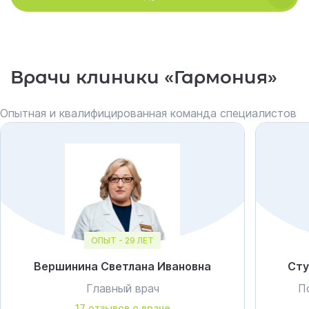
Врачи клиники «Гармония»
Опытная и квалифицированная команда специалистов
ОПЫТ - 29 ЛЕТ
Вершинина Светлана Ивановна
Сту
Главный врач
П
17 отзывов о враче