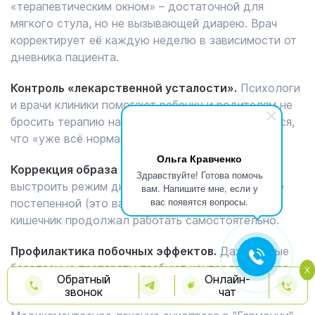
«терапевтическим окном» – достаточной для
мягкого стула, но не вызывающей диарею. Врач
корректирует её каждую неделю в зависимости от
дневника пациента.
Контроль «лекарственной усталости».
Психологи
и врачи клиники помогают ребенку и родителям не
бросить терапию на середине пути, когда кажется,
что «уже всё нормально».
Ольга Кравченко
Коррекция образа жизни.
Врач помогает
Здравствуйте! Готова помочь
выстроить режим дня и питания так, чтобы после
вам. Напишите мне, если у
вас появятся вопросы.
постепенной (это важно!) отмены лекарств
кишечник продолжал работать самостоятельно.
Профилактика побочных эффектов.
Даже самые
безопасные препараты требуют контроля баланса
Обратный
Онлайн-
электролитов и состояния микрофлоры.
звонок
чат